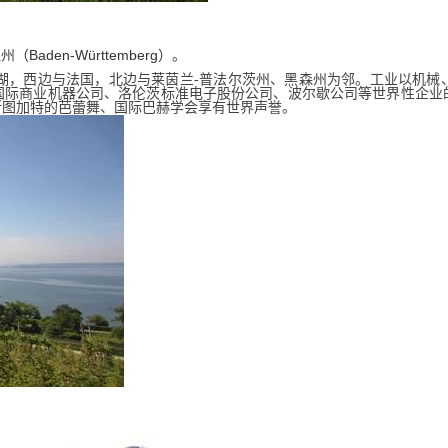
Baden-Württemberg
堡州
（
）
。
湖，西边与法国，北边与莱茵兰
-
普法
尔茨州、黑森州为邻。工业以机械
国际商业机器公司、洛伦茨标准电子股份公司、波尔歇公司等世界性企业
斯图加特的芭蕾舞、国际巴赫学会享有世界声誉。