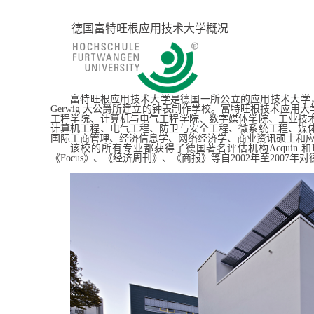
德国富特旺根应用技术大学概况
富特旺根应用技术大学是德国一所公立的应用技术大学
Gerwig
大公爵所建立的钟表制作学校。富特旺根技术应用大
工程学院、计算机与电气工程学院、数字媒体学院、工业技
计算机工程、电气工程、防卫与安全工程、微系统工程、媒
国际工商管理、经济信息学、网络经济学、商业资讯硕士和
该校的所有专业都获得了德国著名评估机构
Acquin
和
《
Focus
》、《经济周刊》、《商报》等自
2002
年至
2007
年对