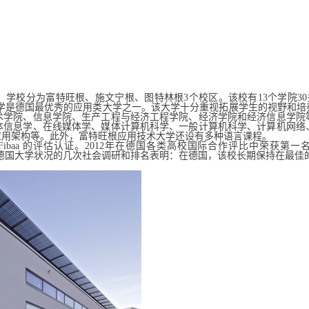
，学校分为富特旺根、施文宁根、图特林根
3
个校区。该校有
13
个学院
30
学是德国最优秀的应用类大学之一。该大学十分重视拓展学生的视野和培
术学院、信息学院、生产工程与经济工程学院、经济学院和经济信息学院
体信息学、在线媒体学、媒体计算机科学、一般计算机科学、计算机网络
应用架构等。此外，富特旺根应用技术大学还设有多种语言课程。
Fibaa
的评估认证。
2012
年在德国各类高校国际合作评比中荣获第一
德国大学状况的几次社会调研和排名表明：在德国，该校长期保持在最佳