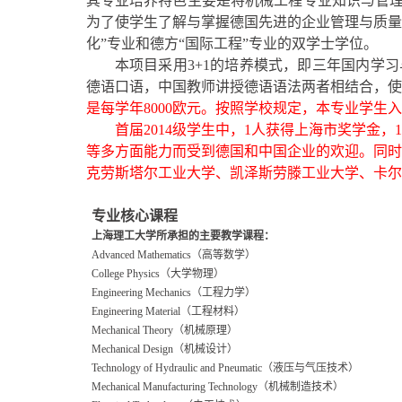
其专业培养特色主要是将机械工程专业知识与管
为了使学生了解与掌握德国先进的企业管理与质量
化”专业和德方“国际工程”专业的双学士学位。
本项目采用
3+1
的培养模式，即三年国内学习
德语口语，中国教师讲授德语语法两者相结合，使
是每学年
8000
欧元。按照学校规定，本专业学生入
首届
2014
级学生中，
1
人获得上海市奖学金，
1
等多方面能力而受到德国和中国企业的欢迎。同时
克劳斯塔尔工业大学、凯泽斯劳滕工业大学、卡尔
专业核心课程
上海理工大学所承担的
主要
教学课程：
Advanced Mathematics
（高等数学）
College Physics
（大学物理）
Engineering Mechanics
（工程力学）
Engineering Material
（工程材料）
Mechanical Theory
（机械原理）
Mechanical Design
（机械设计）
Technology of Hydraulic and Pneumatic
（液压与气压技术）
Mechanical Manufacturing Technology
（机械制造技术）