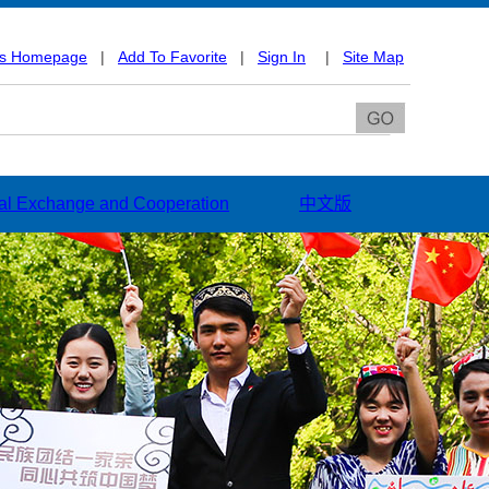
As Homepage
|
Add To Favorite
|
Sign In
|
Site Map
nal Exchange and Cooperation
中文版