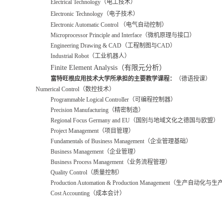
Electrical Technology
（电工技术）
Electronic
Technology
（电子技术）
Electronic Automatic Control
（电气自动控制）
Microprocessor Principle and Interface
（微机原理与接口）
Engineering Drawing & CAD
（工程制图与
CAD
）
Industrial Robot
（工业机器人）
Finite Element Analysis
（有限元分析）
富
特旺根应用技术大学所承担的
主要
教学课程：
（德语授课）
Numerical Control
（数控技术）
Programmable Logical Controller
（可编程控制器）
Precision Manufacturing
（精密制造）
Regional Focus Germany and EU
（国别与地域文化之德国与欧盟）
Project Management
（项目管理）
Fundamentals of
Business Management
（企业管理基础）
Business Management
（企业管理）
Business Process
Management
（业务流程管理）
Quality Control
（质量控制）
Production Automation & Production Management
（生产自动化与生
Cost Accounting
（成本会计）