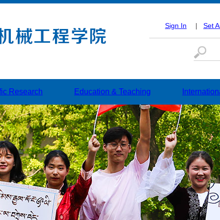
Sign In
|
Set 
fic Research
Education & Teaching
Internatio