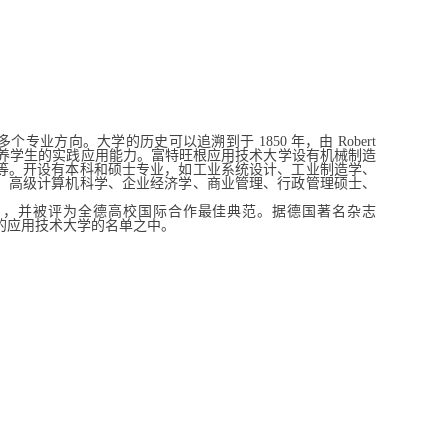
多个专业方向。大学的历史可以追溯到于
1850
年，由
Robert
养学生的实践应用能力。富特旺根应用技术大学设有机械制造
等。开设有本科和硕士专业，如工业系统设计、工业制造学、
、高级计算机科学、企业经济学、商业管理、行政管理硕士、
名，并被评为全德高校国际合作最佳典范。据德国著名杂志
的应用技术大学的名单之中。