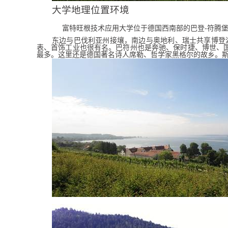
大学地理位置环境
富特旺根技术应用大学位于德国西南部的
巴登
-
符腾
东边与巴伐利亚州接壤，南边与奥地利、瑞士共享博登
表、首饰工业也很有名。巴符州也是奔驰、保时捷、博世、
最多。这里还是德国著名诗人席勒、哲学家黑格尔的故乡。